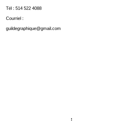
Tél :
514 522 4088
Courriel :
guildegraphique@gmail.com
Pour tout renseignement
:
For information