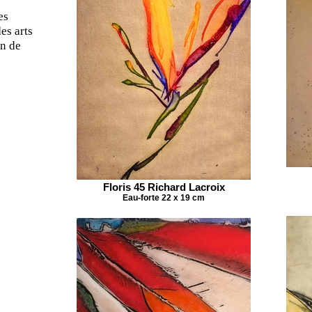
es
es arts
on de
Floris 45 Richard Lacroix
Eau-forte 22 x 19 cm