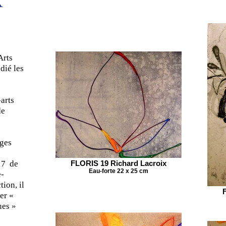
X
Arts
dié les
-arts
de
ages
17 de
FLORIS 19 Richard Lacroix
Eau-forte 22 x 25 cm
e-
ion, il
er «
ues »